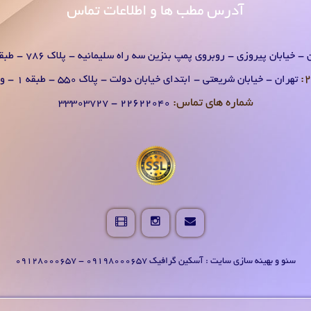
آدرس
مطب ها و اطلاعات تماس
- خیابان پیروزی - روبروی پمپ بنزین سه راه سلیمانیه - پلاک 786 - طبقه 1 - واحد 2
تهران - خیابان شریعتی - ابتدای خیابان دولت - پلاک 550 - طبقه 1 - واحد 2
شماره های تماس:
۲۲۶۲۲۰۴0 - ۳۳۳۰۳۷۲۷
سئو و بهینه سازی سایت : آسکین گرافیک 09198000657 - 09128000657