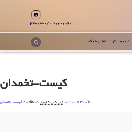
22622040 - 33303727
درباره دکتر
تماس با دکتر
کیست-تخمدان
in
300 × 300
at
2018-08-06
Published
کیست تخمدان