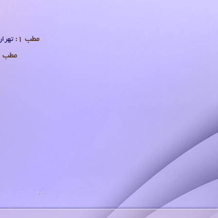
مطب 1:
تهران 
مطب 2: