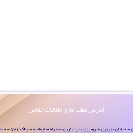
آدرس
مطب ها و اطلاعات تماس
- خیابان پیروزی - روبروی پمپ بنزین سه راه سلیمانیه - پلاک 786 - طبقه 1 - واحد 2