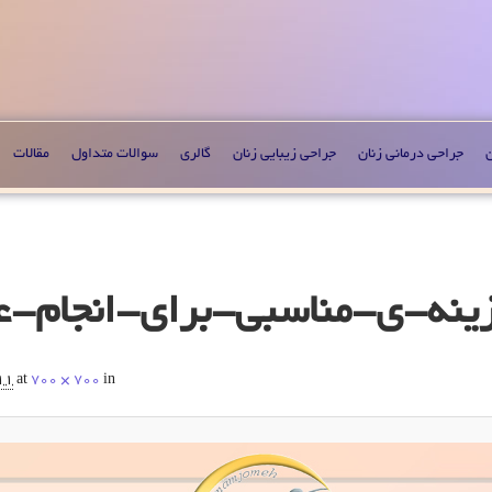
ن
جراحی درمانی زنان
جراحی زیبایی زنان
گالری
سوالات متداول
مقالات
11
at
700 × 700
in