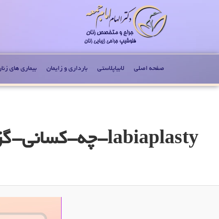
صفحه اصلی
لابیاپلاستی
بارداری و زایمان
بیماری های زنا
Image navigation
labiaplasty-چه-کسانی-گزینه-ی-مناسبی-برای-انجام-عمل-لابیاپلاستی-هستند؟_V2