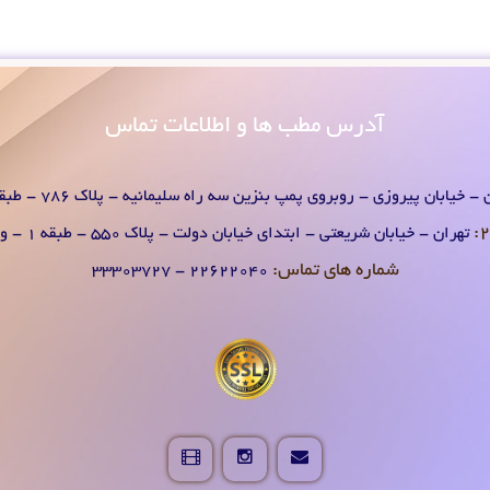
آدرس
مطب ها و اطلاعات تماس
- خیابان پیروزی - روبروی پمپ بنزین سه راه سلیمانیه - پلاک 786 - طبقه 1 - واحد 2
تهران - خیابان شریعتی - ابتدای خیابان دولت - پلاک 550 - طبقه 1 - واحد 2
شماره های تماس:
۲۲۶۲۲۰۴0 - ۳۳۳۰۳۷۲۷