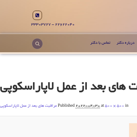
22622040 - 33303727
درباره دکتر
تماس با دکتر
 های بعد از عمل لاپاراسکوپی
in
500 × 500
at
2022-04-30
Published
مراقبت های بعد از عمل لاپاراسکوپی