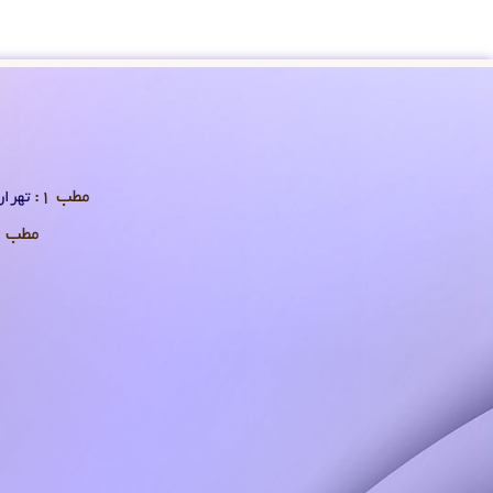
مطب 1:
تهران 
مطب 2: