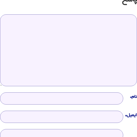
پاسخ
نام*
ایمیل*