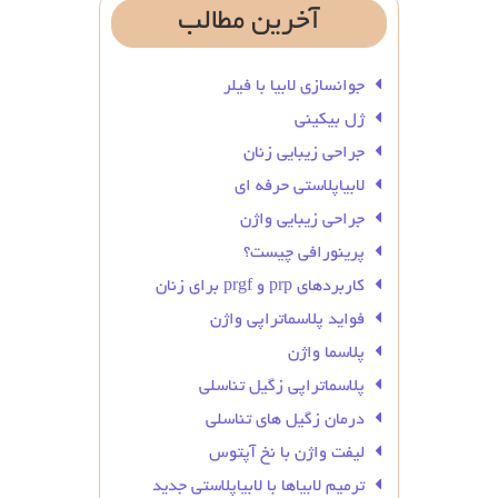
آخرین
مطالب
جوانسازی لابیا با فیلر
ژل بیکینی
جراحی زیبایی زنان
لابیاپلاستی حرفه ای
جراحی زیبایی واژن
پرینورافی چیست؟
کاربردهای prp و prgf برای زنان
فواید پلاسماتراپی واژن
پلاسما واژن
پلاسماتراپی زگیل تناسلی
درمان زگیل‌ های تناسلی
لیفت واژن با نخ آپتوس
ترمیم لابیاها با لابیاپلاستی جدید