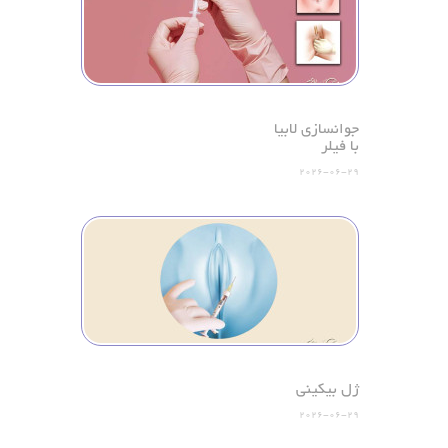
جوانسازی لابیا
با فیلر
2026-06-29
ژل بیکینی
2026-06-29