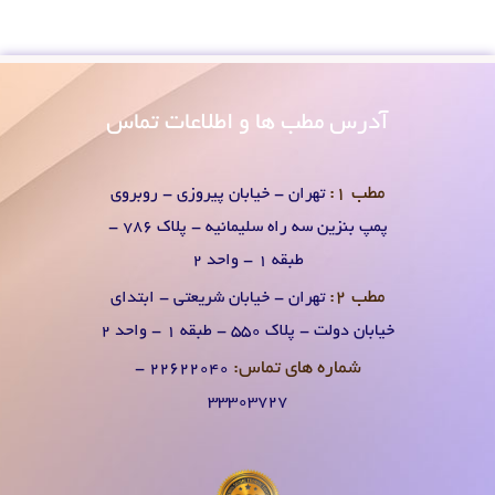
آدرس
مطب ها و اطلاعات تماس
مطب 1:
تهران - خیابان پیروزی - روبروی
پمپ بنزین سه راه سلیمانیه - پلاک 786 -
طبقه 1 - واحد 2
مطب 2:
تهران - خیابان شریعتی - ابتدای
خیابان دولت - پلاک 550 - طبقه 1 - واحد 2
شماره های تماس:
۲۲۶۲۲۰۴0 -
۳۳۳۰۳۷۲۷