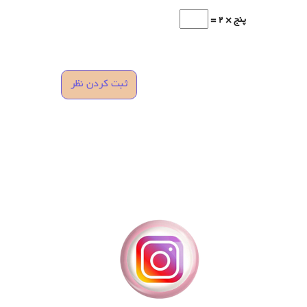
پنج × 2 =