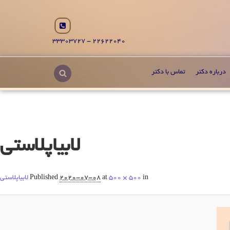
22622040 - 33303727
درباره دکتر
تماس با دکتر
لابیاپلاستی
in
500 × 500
at
2020-07-08
Published
لابیاپلاستی