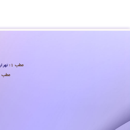
مطب 1:
تهران 
مطب 2: