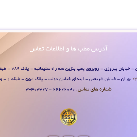
آدرس
مطب ها و اطلاعات تماس
- خیابان پیروزی - روبروی پمپ بنزین سه راه سلیمانیه - پلاک 786 - طبقه 1 - واحد 2
تهران - خیابان شریعتی - ابتدای خیابان دولت - پلاک 550 - طبقه 1 - واحد 2
شماره های تماس:
۲۲۶۲۲۰۴0 - ۳۳۳۰۳۷۲۷