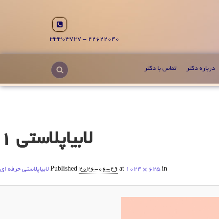
22622040 - 33303727
درباره دکتر
تماس با دکتر
لابیاپلاستی 1
in
1024 × 625
at
2026-06-29
Published
لابیاپلاستی حرفه ای