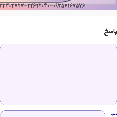
پاسخ
نام*