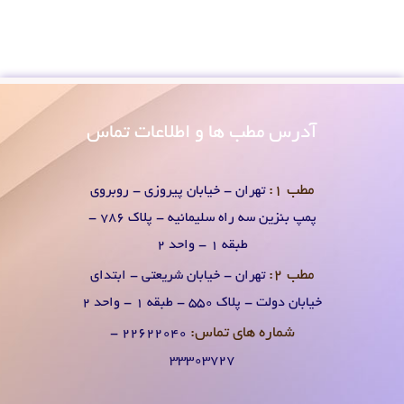
آدرس
مطب ها و اطلاعات تماس
مطب 1:
تهران - خیابان پیروزی - روبروی
پمپ بنزین سه راه سلیمانیه - پلاک 786 -
طبقه 1 - واحد 2
مطب 2:
تهران - خیابان شریعتی - ابتدای
خیابان دولت - پلاک 550 - طبقه 1 - واحد 2
شماره های تماس:
۲۲۶۲۲۰۴0 -
۳۳۳۰۳۷۲۷