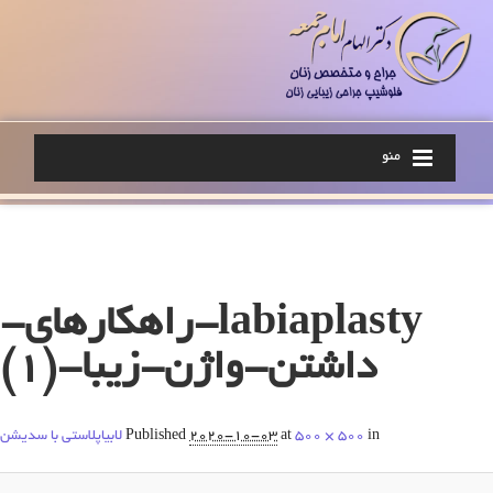
منو
Image navigation
labiaplasty-راهکارهای-
داشتن-واژن-زیبا-(1)
in
500 × 500
at
2020-10-03
Published
لابیاپلاستی با سدیشن