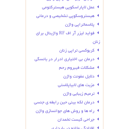
عمل لاپاراسکوپی هیسترکتومی
هیستروسکوپی تشخیصی و درمانی
پلاسماتراپی واژن
فواید لیزر آر اف RF واژینال برای
زنان
کربوکسی تراپی زنان
درمان بی‌ اختیاری ادرار در یائسگی
مشکلات فیبروم رحم
دلایل عفونت واژن
مزیت های لابیاپلاستی
ترمیم زیبایی واژن
درمان لکه بینی حین رابطه ی جنسی
راه ها و روش های جوانسازی واژن
جراحی کیست تخمدان
افتادگی مثانه در بارداری