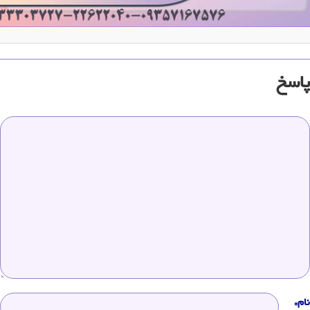
پاسخ
نام*