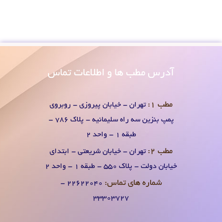
آدرس
مطب ها و اطلاعات تماس
مطب 1:
تهران - خیابان پیروزی - روبروی
پمپ بنزین سه راه سلیمانیه - پلاک 786 -
طبقه 1 - واحد 2
مطب 2:
تهران - خیابان شریعتی - ابتدای
خیابان دولت - پلاک 550 - طبقه 1 - واحد 2
شماره های تماس:
۲۲۶۲۲۰۴0 -
۳۳۳۰۳۷۲۷