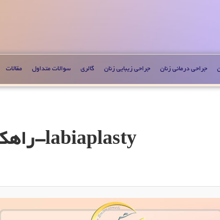
ن
جراحی درمانی زنان
جراحی زیبایی زنان
گالری
سوالات متداول
مقالات
labiaplasty-راهکارهای-داشتن-واژن-زیبا-(1)