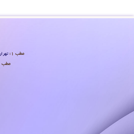
مطب 1:
تهران 
مطب 2: