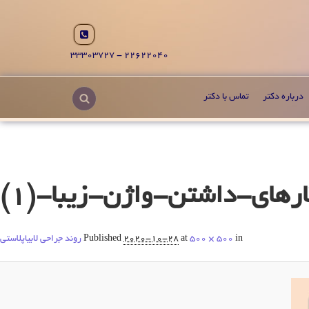
22622040 - 33303727
درباره دکتر
تماس با دکتر
in
500 × 500
at
2020-10-28
Published
روند جراحی لابیاپلاستی