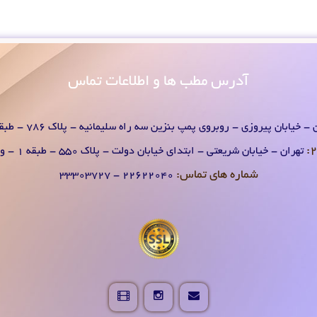
آدرس
مطب ها و اطلاعات تماس
- خیابان پیروزی - روبروی پمپ بنزین سه راه سلیمانیه - پلاک 786 - طبقه 1 - واحد 2
تهران - خیابان شریعتی - ابتدای خیابان دولت - پلاک 550 - طبقه 1 - واحد 2
شماره های تماس:
۲۲۶۲۲۰۴0 - ۳۳۳۰۳۷۲۷