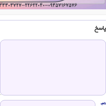
پاسخ
نام*