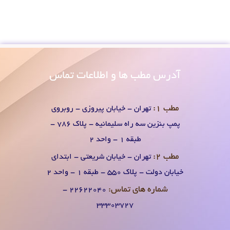
آدرس
مطب ها و اطلاعات تماس
مطب 1:
تهران - خیابان پیروزی - روبروی
پمپ بنزین سه راه سلیمانیه - پلاک 786 -
طبقه 1 - واحد 2
مطب 2:
تهران - خیابان شریعتی - ابتدای
خیابان دولت - پلاک 550 - طبقه 1 - واحد 2
شماره های تماس:
۲۲۶۲۲۰۴0 -
۳۳۳۰۳۷۲۷