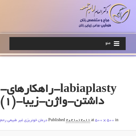
منو
Image navigation
labiaplasty-راهکارهای-
داشتن-واژن-زیبا-(1)
in
500 × 500
at
2021-12-11
Published
درمان خونریزی غیر طبیعی رحم