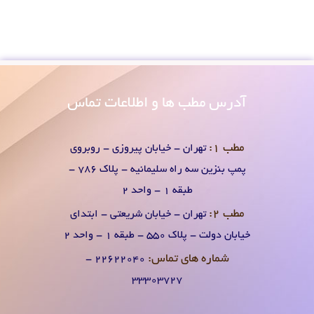
آدرس
مطب ها و اطلاعات تماس
مطب 1:
تهران - خیابان پیروزی - روبروی
پمپ بنزین سه راه سلیمانیه - پلاک 786 -
طبقه 1 - واحد 2
مطب 2:
تهران - خیابان شریعتی - ابتدای
خیابان دولت - پلاک 550 - طبقه 1 - واحد 2
شماره های تماس:
۲۲۶۲۲۰۴0 -
۳۳۳۰۳۷۲۷