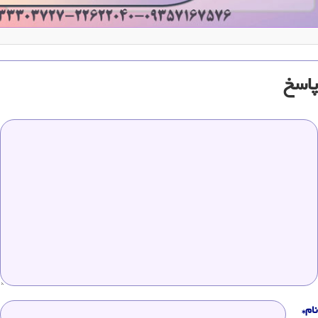
پاسخ
نام*