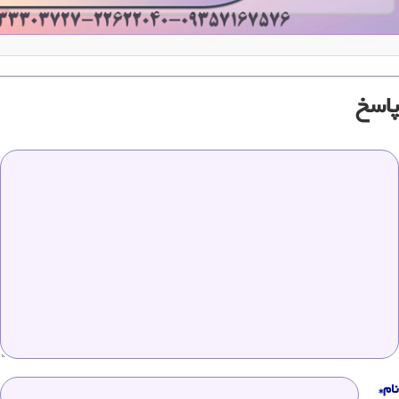
پاسخ
نام*