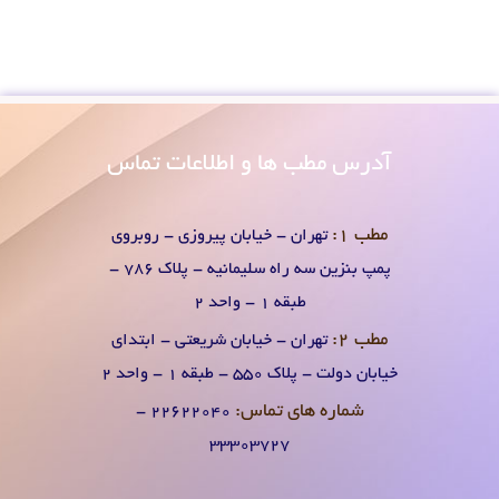
آدرس
مطب ها و اطلاعات تماس
مطب 1:
تهران - خیابان پیروزی - روبروی
پمپ بنزین سه راه سلیمانیه - پلاک 786 -
طبقه 1 - واحد 2
مطب 2:
تهران - خیابان شریعتی - ابتدای
خیابان دولت - پلاک 550 - طبقه 1 - واحد 2
شماره های تماس:
۲۲۶۲۲۰۴0 -
۳۳۳۰۳۷۲۷