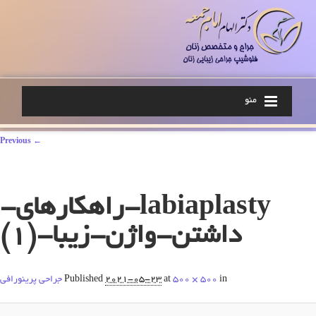
منو
Image navigation
← Previous
labiaplasty-راهکارهای-
داشتن-واژن-زیبا-(1)
in
500 × 500
at
2021-05-23
Published
جراحی پرینورافی