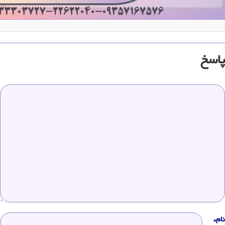
پاسخ
نام*