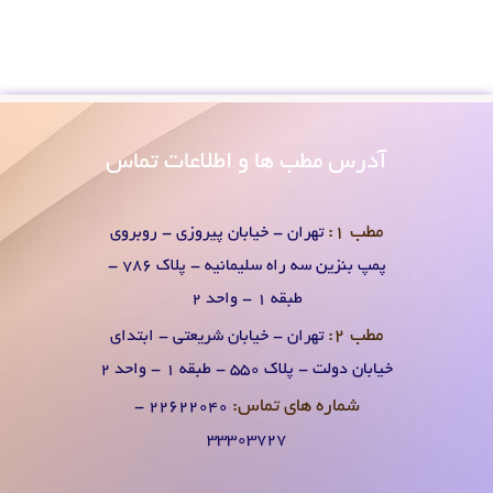
آدرس
مطب ها و اطلاعات تماس
مطب 1:
تهران - خیابان پیروزی - روبروی
پمپ بنزین سه راه سلیمانیه - پلاک 786 -
طبقه 1 - واحد 2
مطب 2:
تهران - خیابان شریعتی - ابتدای
خیابان دولت - پلاک 550 - طبقه 1 - واحد 2
شماره های تماس:
۲۲۶۲۲۰۴0 -
۳۳۳۰۳۷۲۷