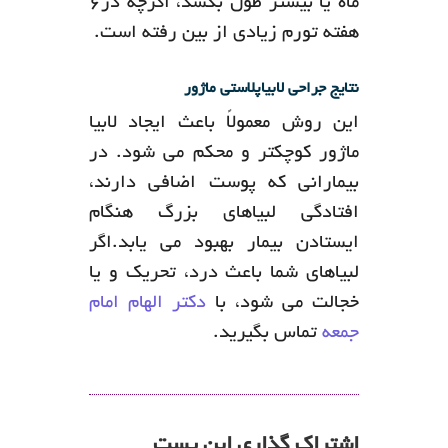
ماه یا بیشتر طول بکشد، اگرچه در6
هفته تورم زیادی از بین رفته است.
نتایج جراحی لابیاپلاستی ماژور
این روش معمولاً باعث ایجاد لابیا
ماژور کوچکتر و محکم می شود. در
بیمارانی که پوست اضافی دارند،
افتادگی لبیاهای بزرگ هنگام
ایستادن بیمار بهبود می یابد.اگر
لبیاهای شما باعث درد، تحریک و یا
خجالت می شود، با
دکتر الهام امام
جمعه
تماس بگیرید.
اشتراک گذاری این پست