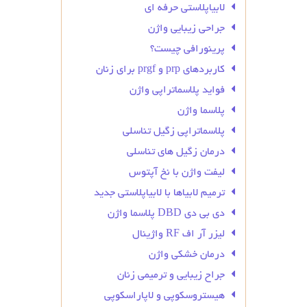
لابیاپلاستی حرفه ای
جراحی زیبایی واژن
پرینورافی چیست؟
کاربردهای prp و prgf برای زنان
فواید پلاسماتراپی واژن
پلاسما واژن
پلاسماتراپی زگیل تناسلی
درمان زگیل‌ های تناسلی
لیفت واژن با نخ آپتوس
ترمیم لابیاها با لابیاپلاستی جدید
دی بی دی DBD پلاسما واژن
لیزر آر اف RF واژینال
درمان خشکی واژن
جراح زیبایی و ترمیمی زنان
هیستروسکوپی و لاپاراسکوپی