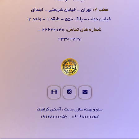
مطب 2:
تهران - خیابان شریعتی - ابتدای
خیابان دولت - پلاک 550 - طبقه 1 - واحد 2
شماره های تماس:
۲۲۶۲۲۰۴0 -
۳۳۳۰۳۷۲۷
سئو و بهینه سازی سایت : آسکین گرافیک
09198000657 - 09128000657