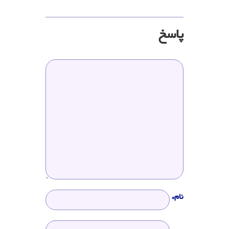
پاسخ
نام*