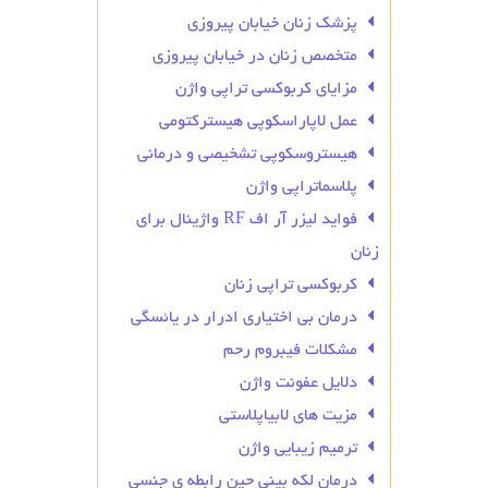
پزشک زنان خیابان پیروزی
متخصص زنان در خیابان پیروزی
مزایای کربوکسی تراپی واژن
عمل لاپاراسکوپی هیسترکتومی
هیستروسکوپی تشخیصی و درمانی
پلاسماتراپی واژن
فواید لیزر آر اف RF واژینال برای
زنان
کربوکسی تراپی زنان
درمان بی‌ اختیاری ادرار در یائسگی
مشکلات فیبروم رحم
دلایل عفونت واژن
مزیت های لابیاپلاستی
ترمیم زیبایی واژن
درمان لکه بینی حین رابطه ی جنسی