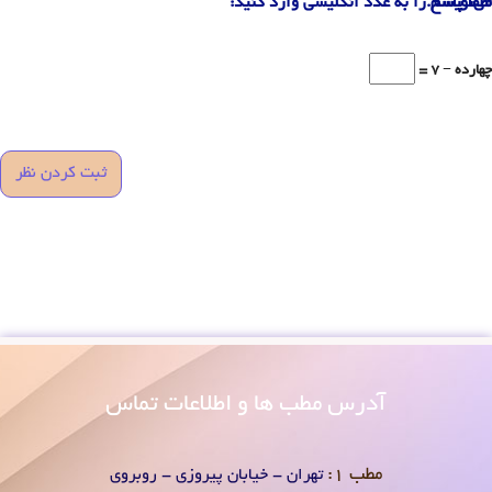
می‌نویسم.
لطفا پاسخ را به عدد انگلیسی وارد کنید:
چهارده − 7 =
آدرس
مطب ها و اطلاعات تماس
مطب 1:
تهران - خیابان پیروزی - روبروی