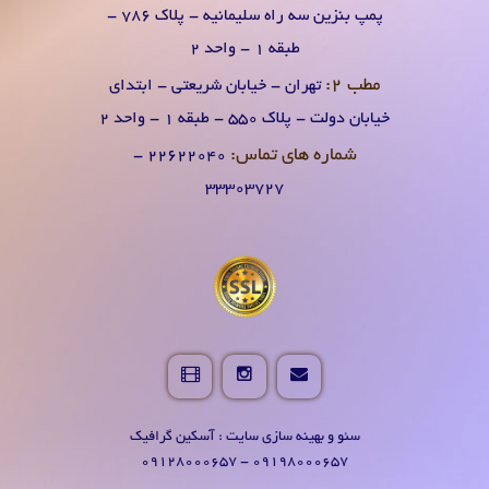
پمپ بنزین سه راه سلیمانیه - پلاک 786 -
طبقه 1 - واحد 2
مطب 2:
تهران - خیابان شریعتی - ابتدای
خیابان دولت - پلاک 550 - طبقه 1 - واحد 2
شماره های تماس:
۲۲۶۲۲۰۴0 -
۳۳۳۰۳۷۲۷
سئو و بهینه سازی سایت : آسکین گرافیک
09198000657 - 09128000657