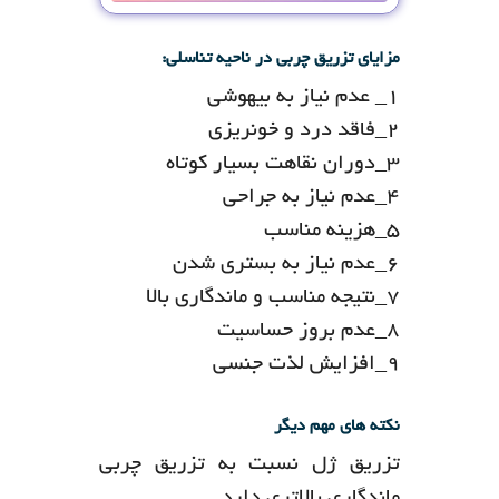
مزایای تزریق چربی در ناحیه تناسلی:
1_ عدم نیاز به بیهوشی
2_فاقد درد و خونریزی
3_دوران نقاهت بسیار کوتاه
4_عدم نیاز به جراحی
5_هزینه مناسب
6_عدم نیاز به بستری شدن
7_نتیجه مناسب و ماندگاری بالا
8_عدم بروز حساسیت
9_افزایش لذت جنسی
نکته های مهم دیگر
تزریق ژل نسبت به تزریق چربی