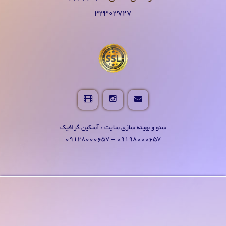
۳۳۳۰۳۷۲۷
سئو و بهینه سازی سایت : آسکین گرافیک
09198000657 - 09128000657