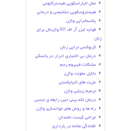
عمل لاپاراسکوپی هیسترکتومی
هیستروسکوپی تشخیصی و درمانی
پلاسماتراپی واژن
فواید لیزر آر اف RF واژینال برای
زنان
کربوکسی تراپی زنان
درمان بی‌ اختیاری ادرار در یائسگی
مشکلات فیبروم رحم
دلایل عفونت واژن
مزیت های لابیاپلاستی
ترمیم زیبایی واژن
درمان لکه بینی حین رابطه ی جنسی
راه ها و روش های جوانسازی واژن
جراحی کیست تخمدان
افتادگی مثانه در بارداری