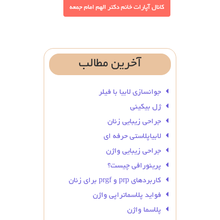
آخرین
مطالب
جوانسازی لابیا با فیلر
ژل بیکینی
جراحی زیبایی زنان
لابیاپلاستی حرفه ای
جراحی زیبایی واژن
پرینورافی چیست؟
کاربردهای prp و prgf برای زنان
فواید پلاسماتراپی واژن
پلاسما واژن