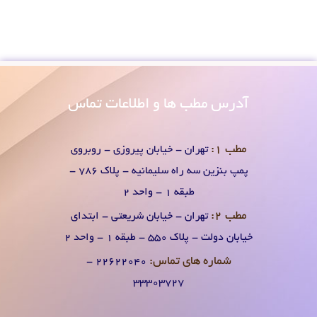
آدرس
مطب ها و اطلاعات تماس
مطب 1:
تهران - خیابان پیروزی - روبروی
پمپ بنزین سه راه سلیمانیه - پلاک 786 -
طبقه 1 - واحد 2
مطب 2:
تهران - خیابان شریعتی - ابتدای
خیابان دولت - پلاک 550 - طبقه 1 - واحد 2
شماره های تماس:
۲۲۶۲۲۰۴0 -
۳۳۳۰۳۷۲۷