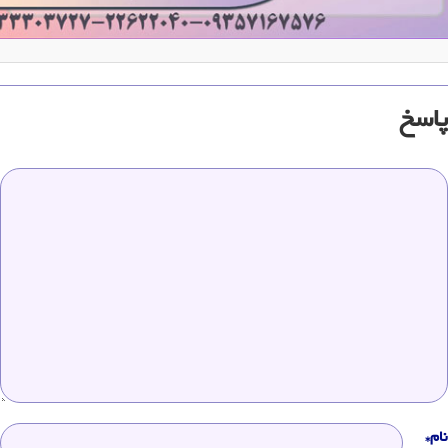
پاسخ
نام*