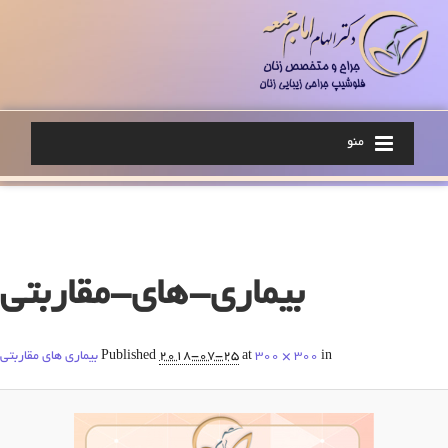
منو
Image navigation
بیماری-های-مقاربتی
in
300 × 300
at
2018-07-25
Published
بیماری های مقاربتی