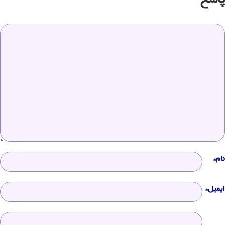
پاسخ
نام*
ایمیل*