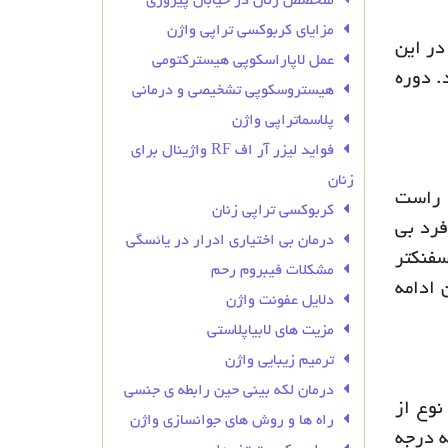
متخصص زنان در خیابان پیروزی
مزایای کربوکسی تراپی واژن
در این
عمل لاپاراسکوپی هیسترکتومی
. دوره
هیستروسکوپی تشخیصی و درمانی
پلاسماتراپی واژن
فواید لیزر آر اف RF واژینال برای
زنان
ا راست
کربوکسی تراپی زنان
فرد بی
درمان بی‌ اختیاری ادرار در یائسگی
سفنکتر
مشکلات فیبروم رحم
 ادامه
دلایل عفونت واژن
مزیت های لابیاپلاستی
ترمیم زیبایی واژن
درمان لکه بینی حین رابطه ی جنسی
نوع از
راه ها و روش های جوانسازی واژن
ه درجه