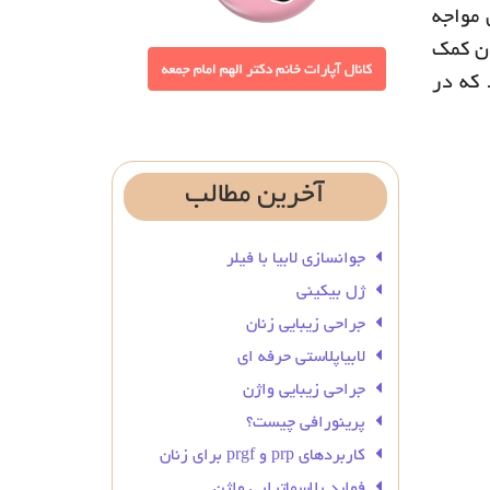
 مواجه
دن کمک
 که در
آخرین
مطالب
جوانسازی لابیا با فیلر
ژل بیکینی
جراحی زیبایی زنان
لابیاپلاستی حرفه ای
جراحی زیبایی واژن
پرینورافی چیست؟
کاربردهای prp و prgf برای زنان
فواید پلاسماتراپی واژن