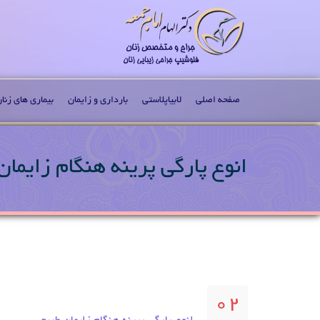
صفحه اصلی
لابیاپلاستی
بارداری و زایمان
بیماری های زنا
انوع پار‌گی پرینه هنگام زایمان
02