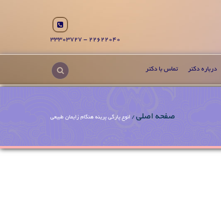
22622040 - 33303727
درباره دکتر
تماس با دکتر
صفحه اصلی
/
انوع پار‌گی پرینه هنگام زایمان طبیعی