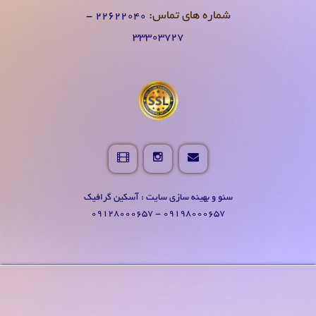
شماره های تماس:
۲۲۶۲۲۰۴0 -
۳۳۳۰۳۷۲۷
سئو و بهینه سازی سایت : آسکین گرافیک
09198000657 - 09128000657