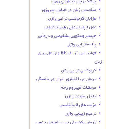
پزشک زنان خیابان پیروزی
متخصص زنان در خیابان پیروزی
مزایای کربوکسی تراپی واژن
عمل لاپاراسکوپی هیسترکتومی
هیستروسکوپی تشخیصی و درمانی
پلاسماتراپی واژن
فواید لیزر آر اف RF واژینال برای
زنان
کربوکسی تراپی زنان
درمان بی‌ اختیاری ادرار در یائسگی
مشکلات فیبروم رحم
دلایل عفونت واژن
مزیت های لابیاپلاستی
ترمیم زیبایی واژن
درمان لکه بینی حین رابطه ی جنسی