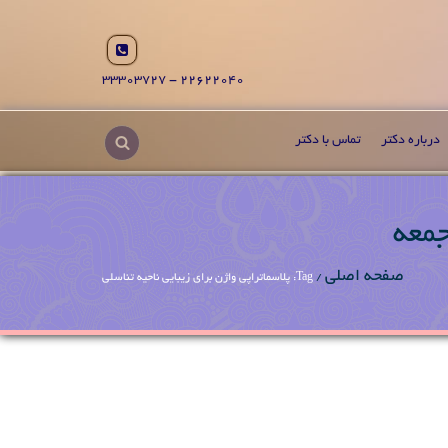
22622040 - 33303727
درباره دکتر
تماس با دکتر
جمعه
صفحه اصلی
/
Tag: پلاسماتراپی واژن برای زیبایی ناحیه تناسلی