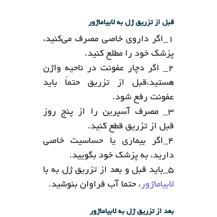
قبل از تزریق ژل به لابیاماژور
۱_اگر داروی خاصی مصرف می‌کنید،
پزشک خود را مطلع کنید.
۲_ اگر دچار عفونت در ناحیه واژن
هستید،قبل از تزریق حتماً باید
عفونت رفع شود.
۳_ مصرف آسپرین را از پنج روز
قبل از تزریق قطع کنید.
۴_اگر بیماری یا حساسیت خاصی
دارید، به پزشک خود بگویید.
۵_باید قبل و بعد از تزریق ژل به با
لابیاماژور
، حتما آب فراوان بنوشید.
بعد از تزریق ژل به لابیاماژور