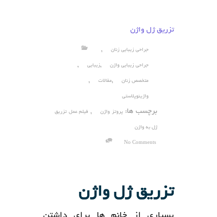
تزریق ژل واژن
,
جراحی زیبایی زنان
,
,
جراحی زیبایی واژن
زیبایی
,
,
متخصص زنان
مقالات
واژینوپلاستی
برچسب ها:
,
پروتز واژن
فیلم عمل تزریق
ژل به واژن
No Comments
تزریق ژل واژن
بسیاری از خانم ها برای داشتن