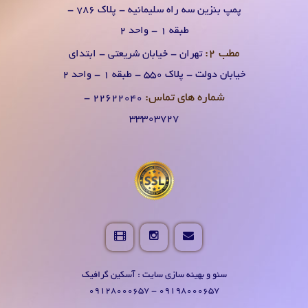
پمپ بنزین سه راه سلیمانیه - پلاک 786 -
طبقه 1 - واحد 2
مطب 2:
تهران - خیابان شریعتی - ابتدای
خیابان دولت - پلاک 550 - طبقه 1 - واحد 2
شماره های تماس:
۲۲۶۲۲۰۴0 -
۳۳۳۰۳۷۲۷
سئو و بهینه سازی سایت : آسکین گرافیک
09198000657 - 09128000657