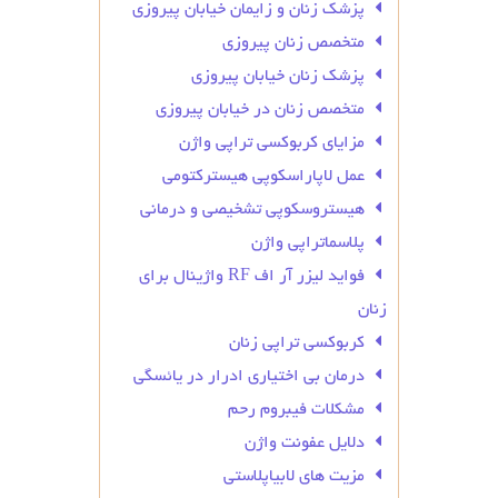
پزشک زنان و زایمان خیابان پیروزی
متخصص زنان پیروزی
پزشک زنان خیابان پیروزی
متخصص زنان در خیابان پیروزی
مزایای کربوکسی تراپی واژن
عمل لاپاراسکوپی هیسترکتومی
هیستروسکوپی تشخیصی و درمانی
پلاسماتراپی واژن
فواید لیزر آر اف RF واژینال برای
زنان
کربوکسی تراپی زنان
درمان بی‌ اختیاری ادرار در یائسگی
مشکلات فیبروم رحم
دلایل عفونت واژن
مزیت های لابیاپلاستی