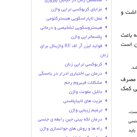
متخصص زنان در خیابان پیروزی
مزایای کربوکسی تراپی واژن
اشت و
عمل لاپاراسکوپی هیسترکتومی
هیستروسکوپی تشخیصی و درمانی
ه باعث
پلاسماتراپی واژن
کن است
فواید لیزر آر اف RF واژینال برای
زنان
کربوکسی تراپی زنان
شد.
درمان بی‌ اختیاری ادرار در یائسگی
 مصرف
مشکلات فیبروم رحم
جراحی کمک
دلایل عفونت واژن
مزیت های لابیاپلاستی
ترمیم زیبایی واژن
است،
درمان لکه بینی حین رابطه ی جنسی
از داشتن رابطه جنسی
راه ها و روش های جوانسازی واژن
اید