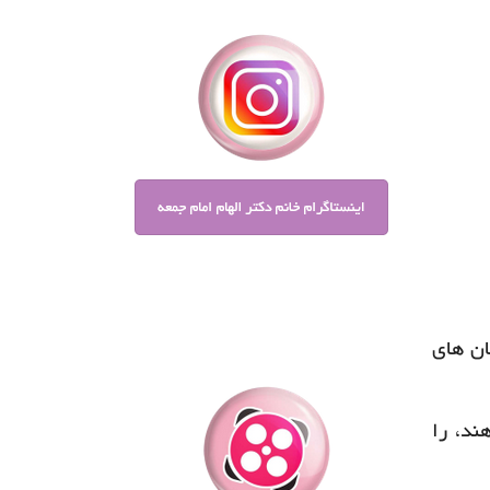
ان های
ند، را