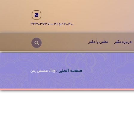
22622040 - 33303727
درباره دکتر
تماس با دکتر
صفحه اصلی
/
Tag: متخصص زنان