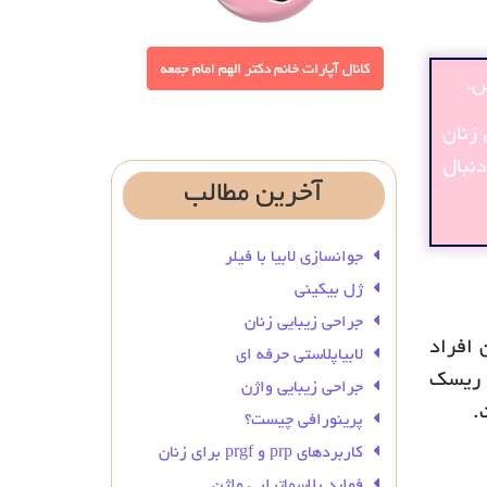
ض،
 زنان
نبال
آخرین
مطالب
جوانسازی لابیا با فیلر
ژل بیکینی
جراحی زیبایی زنان
 افراد
لابیاپلاستی حرفه ای
و ریسک
جراحی زیبایی واژن
.
پرینورافی چیست؟
کاربردهای prp و prgf برای زنان
فواید پلاسماتراپی واژن