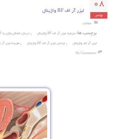
08
لیزر آر اف RF واژینال
نوامبر
مقالات
برچسب ها:
,
درباره لیزر آر اف RF واژینال
درمان خشکی واژن با RF
,
,
لیزر آر اف واژینال
مراحل لیزر آر اف RF واژینال
هزینه لیزر آر اف RF واژ
No Comments