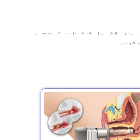
,
,
,
لیزر RF واژینال
لیزر آر اف RF واژینال توسط دکتر امام جمعه
ینال