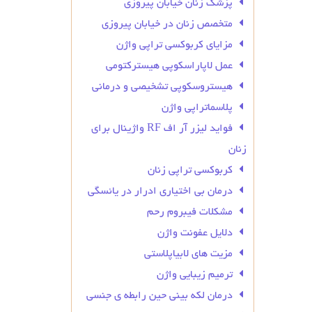
پزشک زنان خیابان پیروزی
متخصص زنان در خیابان پیروزی
مزایای کربوکسی تراپی واژن
عمل لاپاراسکوپی هیسترکتومی
هیستروسکوپی تشخیصی و درمانی
پلاسماتراپی واژن
فواید لیزر آر اف RF واژینال برای
زنان
کربوکسی تراپی زنان
درمان بی‌ اختیاری ادرار در یائسگی
مشکلات فیبروم رحم
دلایل عفونت واژن
مزیت های لابیاپلاستی
ترمیم زیبایی واژن
درمان لکه بینی حین رابطه ی جنسی