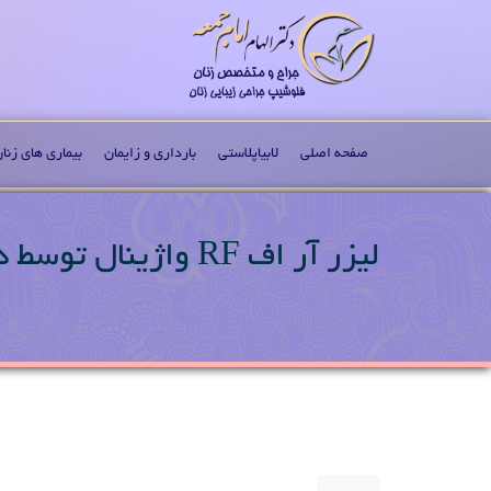
صفحه اصلی
لابیاپلاستی
بارداری و زایمان
بیماری های زنا
لیزر آر اف RF واژینال توسط دکتر امام جمعه بایگانی - دکتر الهام امام جمعه