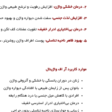
۲. درمان خشکی واژن:
افزایش رطوبت و ترشح طبیعی واژن، ب
۳. افزایش لذت جنسی:
سفت شدن دیواره واژن و بهبود حس
۴. درمان بی‌اختیاری ادرار خفیف:
تقویت عضلات کف لگن و دی
۵. بهبود ظاهر ناحیه تناسلی:
پوست اطراف واژن روشن‌تر، سف
موارد کاربرد آر اف واژینال
زنان در دوران یائسگی با خشکی و آتروفی واژن
بانوان پس از زایمان طبیعی با افتادگی دیواره واژن
افرادی با کاهش میل جنسی یا درد هنگام رابطه
درمان بی‌اختیاری ادرار استرسی خفیف
زیبایی و جوان‌سازی ناحیه تناسلی بدون جراحی