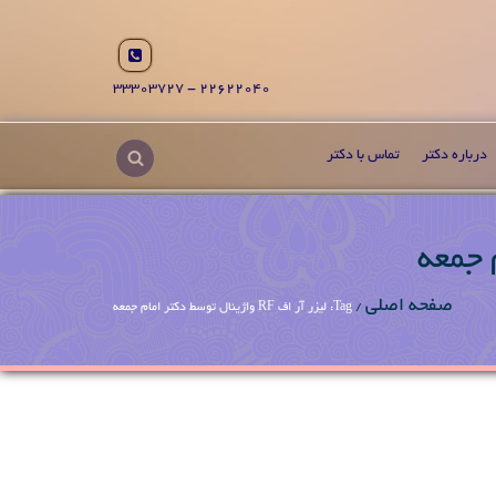
22622040 - 33303727
درباره دکتر
تماس با دکتر
صفحه اصلی
/
Tag: لیزر آر اف RF واژینال توسط دکتر امام جمعه