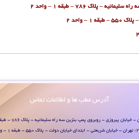
آدرس
مطب ها و اطلاعات تماس
- خیابان پیروزی - روبروی پمپ بنزین سه راه سلیمانیه - پلاک 786 - طبقه 1 - واحد 2
تهران - خیابان شریعتی - ابتدای خیابان دولت - پلاک 550 - طبقه 1 - واحد 2