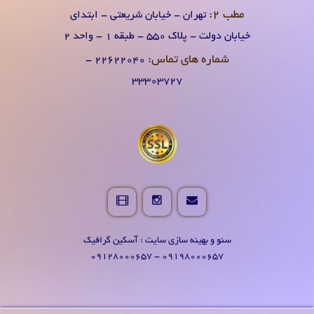
مطب 2:
تهران - خیابان شریعتی - ابتدای
خیابان دولت - پلاک 550 - طبقه 1 - واحد 2
شماره های تماس:
۲۲۶۲۲۰۴0 -
۳۳۳۰۳۷۲۷
سئو و بهینه سازی سایت : آسکین گرافیک
09198000657 - 09128000657