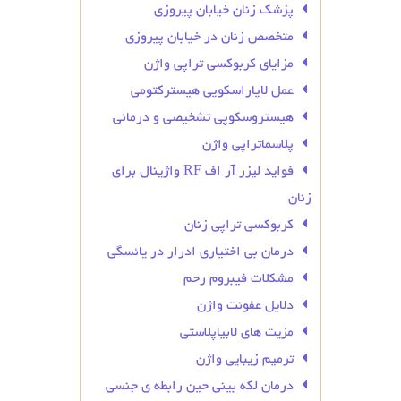
پزشک زنان خیابان پیروزی
متخصص زنان در خیابان پیروزی
مزایای کربوکسی تراپی واژن
عمل لاپاراسکوپی هیسترکتومی
هیستروسکوپی تشخیصی و درمانی
پلاسماتراپی واژن
فواید لیزر آر اف RF واژینال برای
زنان
کربوکسی تراپی زنان
درمان بی‌ اختیاری ادرار در یائسگی
مشکلات فیبروم رحم
دلایل عفونت واژن
مزیت های لابیاپلاستی
ترمیم زیبایی واژن
درمان لکه بینی حین رابطه ی جنسی