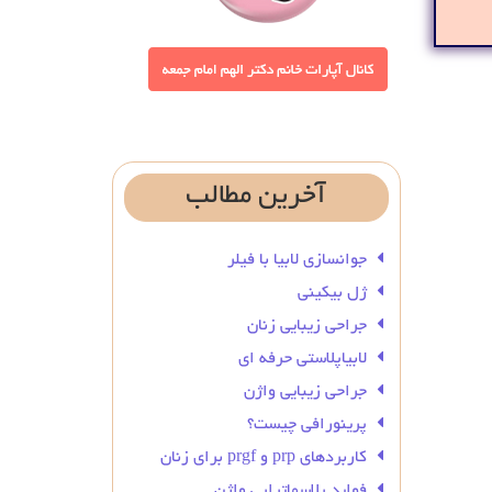
آخرین
مطالب
جوانسازی لابیا با فیلر
ژل بیکینی
جراحی زیبایی زنان
لابیاپلاستی حرفه ای
جراحی زیبایی واژن
پرینورافی چیست؟
کاربردهای prp و prgf برای زنان
فواید پلاسماتراپی واژن