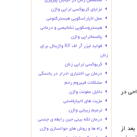
متخصص زنان در خیابان پیروزی
مزایای کربوکسی تراپی واژن
عمل لاپاراسکوپی هیسترکتومی
هیستروسکوپی تشخیصی و درمانی
پلاسماتراپی واژن
فواید لیزر آر اف RF واژینال برای
زنان
کربوکسی تراپی زنان
درمان بی‌ اختیاری ادرار در یائسگی
مشکلات فیبروم رحم
احی در
دلایل عفونت واژن
مزیت های لابیاپلاستی
ترمیم زیبایی واژن
درمان لکه بینی حین رابطه ی جنسی
بعد از
راه ها و روش های جوانسازی واژن