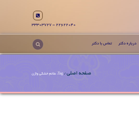
22622040 - 33303727
درباره دکتر
تماس با دکتر
صفحه اصلی
/
Tag: علائم خشکی واژن