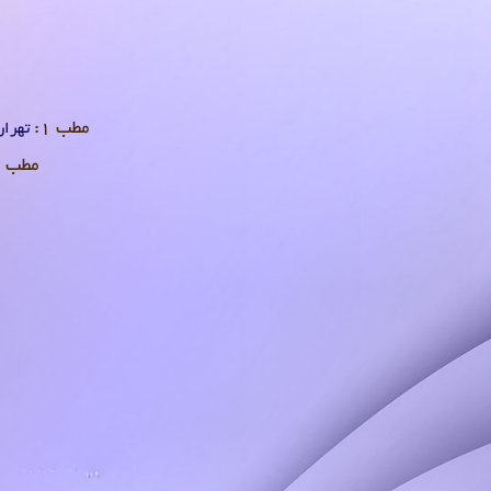
مطب 1:
تهران 
مطب 2: