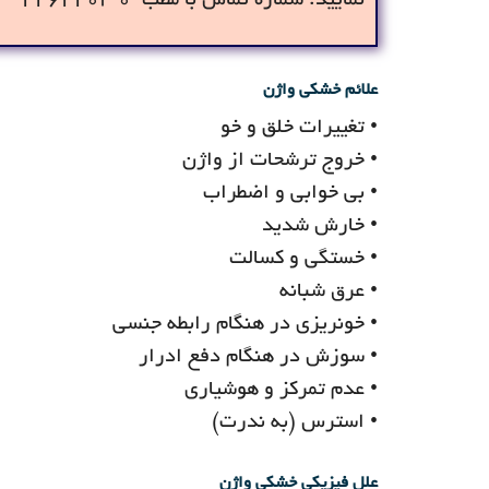
نمایید. شماره تماس با مطب ۰ ۲۲۶۲۲۰۴ – ۳۳۳۰۳۷۲۷
علائم خشکی واژن
• تغییرات خلق و خو
• خروج ترشحات از واژن
• بی خوابی و اضطراب
• خارش شدید
• خستگی و کسالت
• عرق شبانه
• خونریزی در هنگام رابطه جنسی
• سوزش در هنگام دفع ادرار
• عدم تمرکز و هوشیاری
• استرس (به ندرت)
علل فیزیکی خشکی واژن