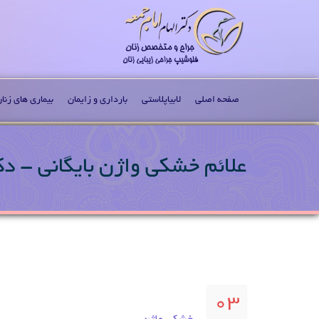
صفحه اصلی
لابیاپلاستی
بارداری و زایمان
بیماری های زنا
علائم خشکی واژن بایگانی - دکت
03