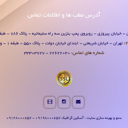
آدرس
مطب ها و اطلاعات تماس
- خیابان پیروزی - روبروی پمپ بنزین سه راه سلیمانیه - پلاک 786 - طبقه 1 - واحد 2
تهران - خیابان شریعتی - ابتدای خیابان دولت - پلاک 550 - طبقه 1 - واحد 2
شماره های تماس:
۲۲۶۲۲۰۴0 - ۳۳۳۰۳۷۲۷
سئو و بهینه سازی سایت : آسکین گرافیک 09198000657 - 09128000657