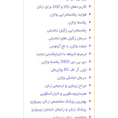
کاربردهای prp و prgf برای زنان
فواید پلاسماتراپی واژن
پلاسما واژن
پلاسماتراپی زگیل تناسلی
درمان زگیل‌ های تناسلی
لیفت واژن با نخ آپتوس
ترمیم لابیاها با لابیاپلاستی جدید
دی بی دی DBD پلاسما واژن
لیزر آر اف RF واژینال
درمان خشکی واژن
جراح زیبایی و ترمیمی زنان
هیستروسکوپی و لاپاراسکوپی
بهترین پزشک متخصص زنان پیروزی
پزشک زنان و زایمان خیابان پیروزی
متخصص زنان پیروزی