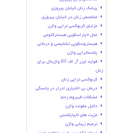
پزشک زنان خیابان پیروزی
متخصص زنان در خیابان پیروزی
مزایای کربوکسی تراپی واژن
عمل لاپاراسکوپی هیسترکتومی
هیستروسکوپی تشخیصی و درمانی
پلاسماتراپی واژن
فواید لیزر آر اف RF واژینال برای
زنان
کربوکسی تراپی زنان
درمان بی‌ اختیاری ادرار در یائسگی
مشکلات فیبروم رحم
دلایل عفونت واژن
مزیت های لابیاپلاستی
ترمیم زیبایی واژن
درمان لکه بینی حین رابطه ی جنسی