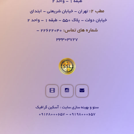
طبقه 1 - واحد 2
مطب 2:
تهران - خیابان شریعتی - ابتدای
خیابان دولت - پلاک 550 - طبقه 1 - واحد 2
شماره های تماس:
۲۲۶۲۲۰۴0 -
۳۳۳۰۳۷۲۷
سئو و بهینه سازی سایت : آسکین گرافیک
09198000657 - 09128000657