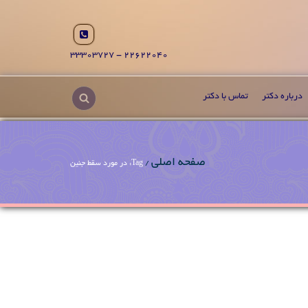
22622040 - 33303727
درباره دکتر
تماس با دکتر
صفحه اصلی
/
Tag: در مورد سقط جنین