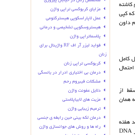
متخصص زنان در خیابان پیروزی
 کاشته
مزایای کربوکسی تراپی واژن
که کپی
عمل لاپاراسکوپی هیسترکتومی
ندرم داون
هیستروسکوپی تشخیصی و درمانی
پلاسماتراپی واژن
فواید لیزر آر اف RF واژینال برای
زنان
ل کامل
کربوکسی تراپی زنان
4 خود بچه دار شوند، احتمال
درمان بی‌ اختیاری ادرار در یائسگی
مشکلات فیبروم رحم
 می شود، خطر سقط از
دلایل عفونت واژن
ود، تجربه همان
مزیت های لابیاپلاستی
ترمیم زیبایی واژن
درمان لکه بینی حین رابطه ی جنسی
د هفته
راه ها و روش های جوانسازی واژن
آزمایش می شوند ، اما گاهی اوقات سلول ها رشد نمی کنند. آزمایش های جدید کروموزوم با استفاده از DNA