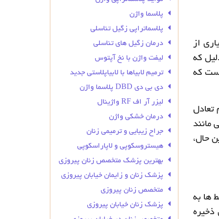
پلاسما واژن
پلاسماتراپی زگیل تناسلی
سیاری از
درمان زگیل‌ های تناسلی
لیل که
لیفت واژن با نخ آپتوس
است که
ترمیم لابیاها با لابیاپلاستی جدید
دی بی دی DBD پلاسما واژن
لیزر آر اف RF واژینال
 تعادل
درمان خشکی واژن
 مانند
جراح زیبایی و ترمیمی زنان
ن حال،
هیستروسکوپی و لاپاراسکوپی
بهترین پزشک متخصص زنان پیروزی
پزشک زنان و زایمان خیابان پیروزی
متخصص زنان پیروزی
ی سقط است. تصور می شود که تقریباً 50٪ از سقط ها به
پزشک زنان خیابان پیروزی
 ذخیره