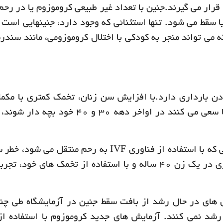
ر می گیرند.جنین با تعداد غیر طبیعی کروموزوم یا در رحم
ا سقط می شود. تنها استثنائی که وجود دارد، جنینهایی است 
موزومهای 21 ، 13 یا 18 دارند، که می تواند منجر به کودکی با اختلال کروموزومی، مانند س
ن بارداری دارد.با افزایش سن زنان، تخمک کمتری با مکم
کروموزوم ها باقی می ماند. هنگامی که خانم ها سعی می کنند در اواخر دهه 30 و 0
در صورت انتقال یک جنین طبیعی از نظر ژنتیکی که با استفاده از فناوری IVF به رحم منتقل
بین می رود. با استفاده از این جنین ها، بارداری در یک زن 40 ساله و با استفاده از تخمک های خ
های در حال رشد از بافت سقط جنین در آزمایشگاه طی چن