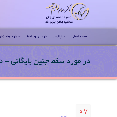
صفحه اصلی
لابیاپلاستی
بارداری و زایمان
بیماری های زنا
در مورد سقط جنین بایگانی - دک
07