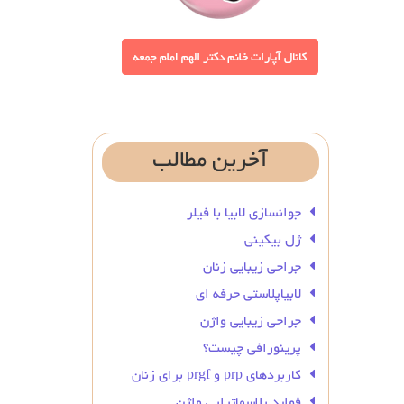
آخرین
مطالب
جوانسازی لابیا با فیلر
ژل بیکینی
جراحی زیبایی زنان
لابیاپلاستی حرفه ای
جراحی زیبایی واژن
پرینورافی چیست؟
کاربردهای prp و prgf برای زنان
فواید پلاسماتراپی واژن