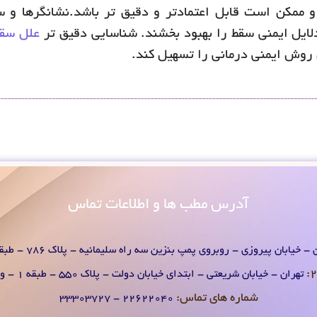
مکن است قابل اعتمادتر و دقیق تر باشد.نشانگرها و سل
لایل ایمنی سقط را بهبود بخشند. شناسایی دقیق تر
علل سقط
ن روش ایمنی درمانی را تسهیل کند.
آدرس
مطب ها و اطلاعات تماس
- خیابان پیروزی - روبروی پمپ بنزین سه راه سلیمانیه - پلاک 786 - طبقه 1 - واحد 2
تهران - خیابان شریعتی - ابتدای خیابان دولت - پلاک 550 - طبقه 1 - واحد 2
شماره های تماس:
۲۲۶۲۲۰۴0 - ۳۳۳۰۳۷۲۷