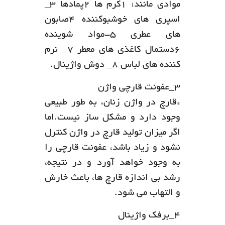
موادی مانند: ۱کرم ها ۲پمادها ۳_
اسپری های خوشبوکننده ۴صابون
های عطری ۵-مواد شوینده
۶دستمال کاغذی های معطر ۷_ نرم
کننده های لباس ۸_ دوش واژینال.
۳_عفونت قارچی واژن
*قارچ در واژن زنان، به طور طبیعی
وجود دارد و مشکل ساز نیست.اما
اگر میزان تولید قارچ در واژن کنترل
نشود و زیاد باشد، عفونت قارچی را
به وجود خواهد آورد و در نتیجه،
رشد بی اندازه قارچ ها، باعث خارش
و التهاب می شود.
۴_برفک واژینال