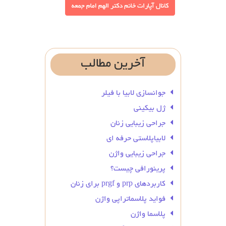
آخرین
مطالب
جوانسازی لابیا با فیلر
ژل بیکینی
جراحی زیبایی زنان
لابیاپلاستی حرفه ای
جراحی زیبایی واژن
پرینورافی چیست؟
کاربردهای prp و prgf برای زنان
فواید پلاسماتراپی واژن
پلاسما واژن