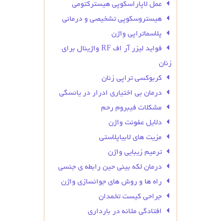
عمل لاپاراسکوپی هیسترکتومی
هیستروسکوپی تشخیصی و درمانی
پلاسماتراپی واژن
فواید لیزر آر اف RF واژینال برای
زنان
کربوکسی تراپی زنان
درمان بی‌ اختیاری ادرار در یائسگی
مشکلات فیبروم رحم
دلایل عفونت واژن
مزیت های لابیاپلاستی
ترمیم زیبایی واژن
درمان لکه بینی حین رابطه ی جنسی
راه ها و روش های جوانسازی واژن
جراحی کیست تخمدان
افتادگی مثانه در بارداری