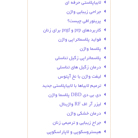
لابیاپلاستی حرفه ای
جراحی زیبایی واژن
پرینورافی چیست؟
کاربردهای prp و prgf برای زنان
فواید پلاسماتراپی واژن
پلاسما واژن
پلاسماتراپی زگیل تناسلی
درمان زگیل‌ های تناسلی
لیفت واژن با نخ آپتوس
ترمیم لابیاها با لابیاپلاستی جدید
دی بی دی DBD پلاسما واژن
لیزر آر اف RF واژینال
درمان خشکی واژن
جراح زیبایی و ترمیمی زنان
هیستروسکوپی و لاپاراسکوپی