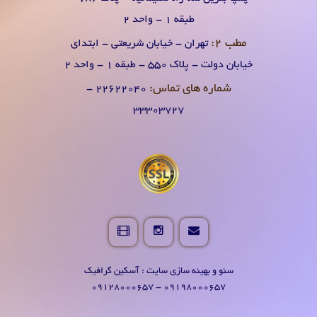
طبقه 1 - واحد 2
مطب 2:
تهران - خیابان شریعتی - ابتدای
خیابان دولت - پلاک 550 - طبقه 1 - واحد 2
شماره های تماس:
۲۲۶۲۲۰۴0 -
۳۳۳۰۳۷۲۷
سئو و بهینه سازی سایت : آسکین گرافیک
09198000657 - 09128000657