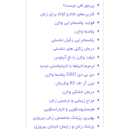
پرینورافی چیست؟
کاربردهای prp و prgf برای زنان
فواید پلاسماتراپی واژن
پلاسما واژن
پلاسماتراپی زگیل تناسلی
درمان زگیل‌ های تناسلی
لیفت واژن با نخ آپتوس
ترمیم لابیاها با لابیاپلاستی جدید
دی بی دی DBD پلاسما واژن
لیزر آر اف RF واژینال
درمان خشکی واژن
جراح زیبایی و ترمیمی زنان
هیستروسکوپی و لاپاراسکوپی
بهترین پزشک متخصص زنان پیروزی
پزشک زنان و زایمان خیابان پیروزی