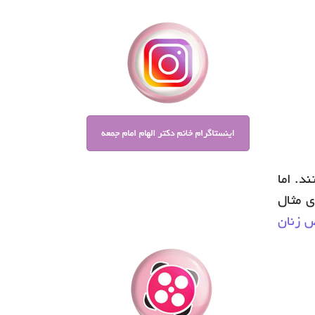
د. اما
 مثال
 زنان