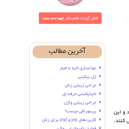
آخرین
مطالب
جوانسازی لابیا با فیلر
ژل بیکینی
جراحی زیبایی زنان
لابیاپلاستی حرفه ای
جراحی زیبایی واژن
پرینورافی چیست؟
 و این
کاربردهای prp و prgf برای زنان
 کنند.
فواید پلاسماتراپی واژن