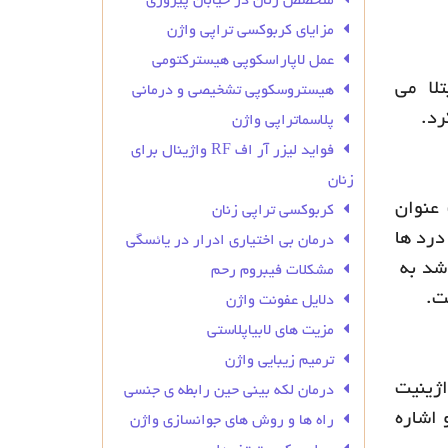
متخصص زنان در خیابان پیروزی
مزایای کربوکسی تراپی واژن
عمل لاپاراسکوپی هیسترکتومی
تلا می
هیستروسکوپی تشخیصی و درمانی
رد.
پلاسماتراپی واژن
فواید لیزر آر اف RF واژینال برای
زنان
عنوان
کربوکسی تراپی زنان
درد ها
درمان بی‌ اختیاری ادرار در یائسگی
شد به
مشکلات فیبروم رحم
ت.
دلایل عفونت واژن
مزیت های لابیاپلاستی
ترمیم زیبایی واژن
اژینیت
درمان لکه بینی حین رابطه ی جنسی
 اشاره
راه ها و روش های جوانسازی واژن