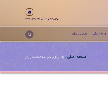
22622040 - 33303727
درباره دکتر
تماس با دکتر
صفحه اصلی
/
Tag: بیماری های دستگاه تناسلی زنان