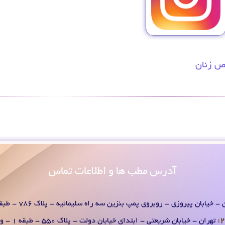
 زنان
آدرس
مطب ها و اطلاعات تماس
- خیابان پیروزی - روبروی پمپ بنزین سه راه سلیمانیه - پلاک 786 - طبقه 1 - واحد 2
تهران - خیابان شریعتی - ابتدای خیابان دولت - پلاک 550 - طبقه 1 - واحد 2