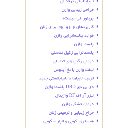
لابیاپلاستی حرفه ای
جراحی زیبایی واژن
پرینورافی چیست؟
کاربردهای prp و prgf برای زنان
فواید پلاسماتراپی واژن
پلاسما واژن
پلاسماتراپی زگیل تناسلی
درمان زگیل‌ های تناسلی
لیفت واژن با نخ آپتوس
ترمیم لابیاها با لابیاپلاستی جدید
دی بی دی DBD پلاسما واژن
لیزر آر اف RF واژینال
درمان خشکی واژن
جراح زیبایی و ترمیمی زنان
هیستروسکوپی و لاپاراسکوپی