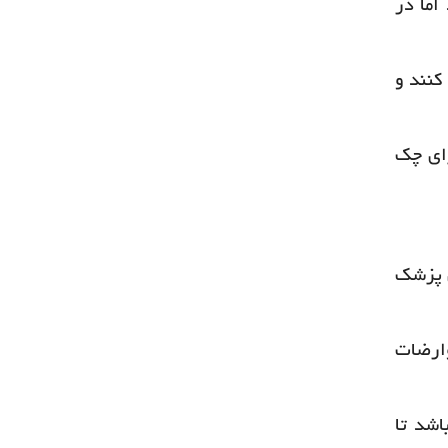
اما در
کنند و
رای چک
ن پزشک
وارضات
اشد تا