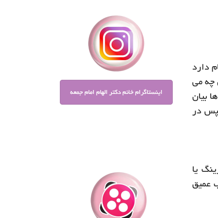
م دارد
 چه می
ا بیان
 پس در
ینگ یا
ب عمیق