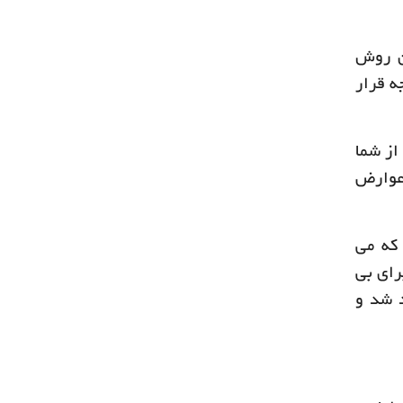
ین روش
ه قرار
از شما
 عوارض
 که می
رای بی
 شد و