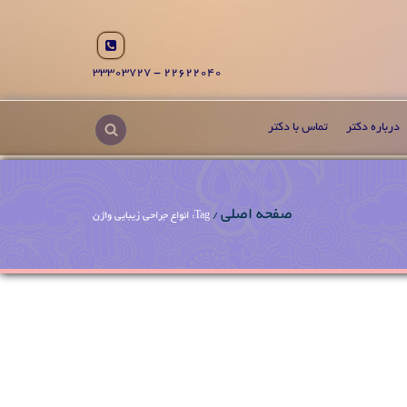
22622040 - 33303727
درباره دکتر
تماس با دکتر
صفحه اصلی
/
Tag: انواع جراحی زیبایی واژن