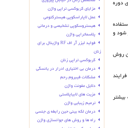
متخصص زنان در خیابان پیروزی
ی دوره
مزایای کربوکسی تراپی واژن
عمل لاپاراسکوپی هیسترکتومی
ستفاده
هیستروسکوپی تشخیصی و درمانی
 شود و
پلاسماتراپی واژن
فواید لیزر آر اف RF واژینال برای
زنان
ین روش
کربوکسی تراپی زنان
درمان بی‌ اختیاری ادرار در یائسگی
فرایند
مشکلات فیبروم رحم
دلایل عفونت واژن
مزیت های لابیاپلاستی
بیشتر
ترمیم زیبایی واژن
درمان لکه بینی حین رابطه ی جنسی
راه ها و روش های جوانسازی واژن