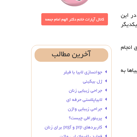
در این
یکدیگر
 انجام
آخرین
مطالب
اها به
جوانسازی لابیا با فیلر
ژل بیکینی
جراحی زیبایی زنان
لابیاپلاستی حرفه ای
جراحی زیبایی واژن
پرینورافی چیست؟
کاربردهای prp و prgf برای زنان
فواید پلاسماتراپی واژن