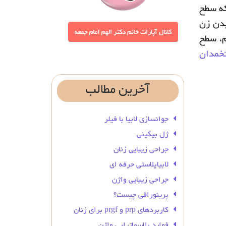
که سطح
بدن زن
م، سطح
خمدان
آخرین
مطالب
جوانسازی لابیا با فیلر
ژل بیکینی
جراحی زیبایی زنان
لابیاپلاستی حرفه ای
جراحی زیبایی واژن
پرینورافی چیست؟
کاربردهای prp و prgf برای زنان
فواید پلاسماتراپی واژن