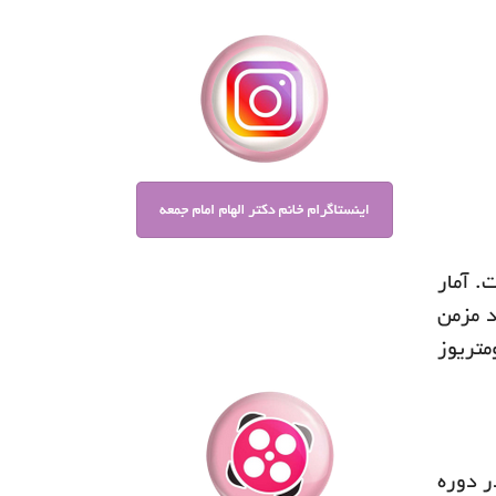
. آمار
.۴۰ درصد زنانی که درد مزمن
متریوز
ر دوره