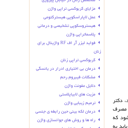
متخصص زنان در خیابان پیروزی
مزایای کربوکسی تراپی واژن
عمل لاپاراسکوپی هیسترکتومی
هیستروسکوپی تشخیصی و درمانی
پلاسماتراپی واژن
فواید لیزر آر اف RF واژینال برای
زنان
کربوکسی تراپی زنان
درمان بی‌ اختیاری ادرار در یائسگی
مشکلات فیبروم رحم
دلایل عفونت واژن
مزیت های لابیاپلاستی
، دکتر
ترمیم زیبایی واژن
ا مصرف
درمان لکه بینی حین رابطه ی جنسی
شود که
راه ها و روش های جوانسازی واژن
اید به