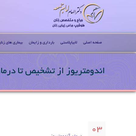
صفحه اصلی
لابیاپلاستی
بارداری و زایمان
بیماری های زنا
اندومتریوز از تشخیص تا درمان 
03