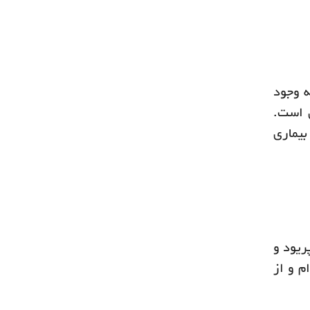
ه وجود
ی است.
بیماری
ریود و
م و از