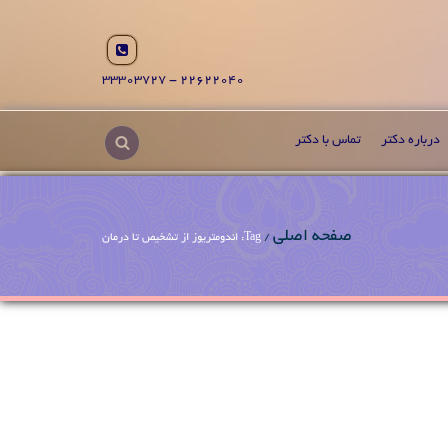
22622040 - 33303727
درباره دکتر
تماس با دکتر
صفحه اصلی
/
Tag: اندومتریوز از تشخیص تا درمان