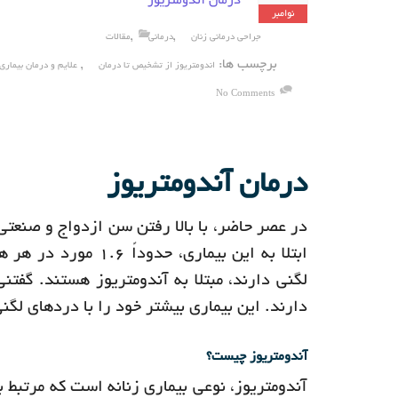
درمان آندومتریوز
نوامبر
,
,
جراحی درمانی زنان
درمانی
مقالات
برچسب ها:
,
اندومتریوز از تشخیص تا درمان
علایم و درمان بیمار
No Comments
درمان آندومتریوز
در عصر حاضر، با بالا رفتن سن ازدواج و صنعتی 
لگنی دارند، مبتلا به آندومتریوز هستند. گفتنی
دارند. این بیماری بیشتر خود را با دردهای لگن
آندومتریوز چیست؟
آندومتریوز، نوعی بیماری زنانه است که مرتبط 