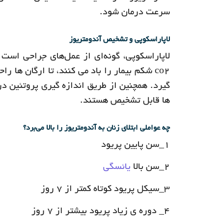
سرعت درمان شود.
لاپاراسکوپی و تشخیص آندومتریوز
لاپاراسکوپی، گونه‌ای از عمل‌های جراحی است 
co۲ شکم بیمار را باد می کنند، تا ارگان ه
گیرد. همچنین از طریق اندازه گیری پروتئین د
ها قابل تشخیص هستند‌.
چه عواملی ابتلای زنان به آندومتریوز را بالا می‌برد؟
۱_سن پایین پریود
۲_سن بالا
یائسگی
۳_سیکل پریود کوتاه کمتر از ۷ روز
۴_ دوره ی زیاد پریود بیشتر از ۷ روز