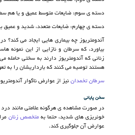
دسته ی دوم: ضایعات خفیف که متعدد هستند و 
دسته ی سوم: ضایعات متوسط عمیق و یا هم سط
دسته ی چهارم: ضایعات متعدد، شدید و عمیق با
آندومتریوز چه بیماری هایی ایجاد می کند؟ د
بیاورد، که سرطان و نازایی از این نمونه ها
زنانی که آندومتریوز دارند به سختی حامله می 
هستند توصیه می کنند که بارداریشان را به تعوی
سرطان تخمدان
نیز از عوارض ناگوار آندومتریو
سخن پایانی
در صورت مشاهده ی هرگونه علامتی مانند درد زیا
خونریزی های شدید، حتما به
متخصص زنان
مراج
عوارض آن جلوگیری کند.