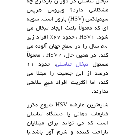
تبخال تناسلی در دوران بارداری چه
مشکلاتی دارد؟ ویروس هرپس
سیمپلکس (HSV) بارور است. سویه
ای که معمولاً باعث ایجاد تبخال می
شود. HSV1 ، حدود 67٪ افراد زیر
50 سال را در سطح جهان آلوده می
کند. در همین حال، HSV2 ، معمولاً
مسئول
تبخال تناسلی
، حدود 11
درصد از این جمعیت را مبتلا می
کند، اما اکثریت افراد هیچ علامتی
ندارند.
شایعترین عارضه HSV شیوع مکرر
ضایعات دهانی یا دستگاه تناسلی
است که می تواند برای مبتلایان
ناراحت کننده و شرم آور باشد.با