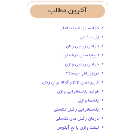
آخرین
مطالب
جوانسازی لابیا با فیلر
ژل بیکینی
جراحی زیبایی زنان
لابیاپلاستی حرفه ای
جراحی زیبایی واژن
پرینورافی چیست؟
کاربردهای prp و prgf برای زنان
فواید پلاسماتراپی واژن
پلاسما واژن
پلاسماتراپی زگیل تناسلی
درمان زگیل‌ های تناسلی
لیفت واژن با نخ آپتوس