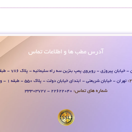
آدرس
مطب ها و اطلاعات تماس
- خیابان پیروزی - روبروی پمپ بنزین سه راه سلیمانیه - پلاک 786 - طبقه 1 - واحد 2
تهران - خیابان شریعتی - ابتدای خیابان دولت - پلاک 550 - طبقه 1 - واحد 2
شماره های تماس:
۲۲۶۲۲۰۴0 - ۳۳۳۰۳۷۲۷