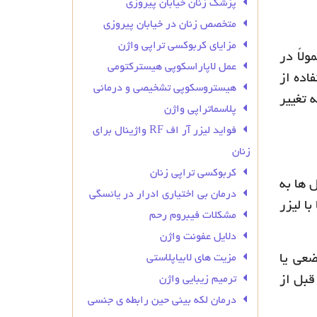
پزشک زنان خیابان پیروزی
متخصص زنان در خیابان پیروزی
مزایای کربوکسی تراپی واژن
لاً در
عمل لاپاراسکوپی هیسترکتومی
اده از
هیستروسکوپی تشخیصی و درمانی
 تغییر
پلاسماتراپی واژن
فواید لیزر آر اف RF واژینال برای
زنان
کربوکسی تراپی زنان
 ها به
درمان بی‌ اختیاری ادرار در یائسگی
 با لیزر
مشکلات فیبروم رحم
دلایل عفونت واژن
مزیت های لابیاپلاستی
ضعی یا
ترمیم زیبایی واژن
قبل از
درمان لکه بینی حین رابطه ی جنسی