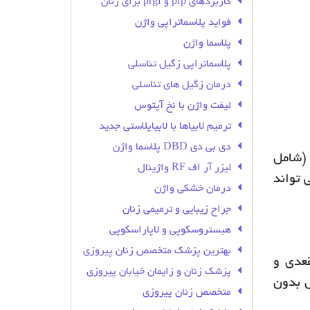
کاربردهای prp و prgf برای زنان
فواید پلاسماتراپی واژن
پلاسما واژن
پلاسماتراپی زگیل تناسلی
درمان زگیل‌ های تناسلی
لیفت واژن با نخ آپتوس
ترمیم لابیاها با لابیاپلاستی جدید
دی بی دی DBD پلاسما واژن
د (شامل
لیزر آر اف RF واژینال
می تواند
درمان خشکی واژن
جراح زیبایی و ترمیمی زنان
هیستروسکوپی و لاپاراسکوپی
بهترین پزشک متخصص زنان پیروزی
عدی و
پزشک زنان و زایمان خیابان پیروزی
ل بدون
متخصص زنان پیروزی