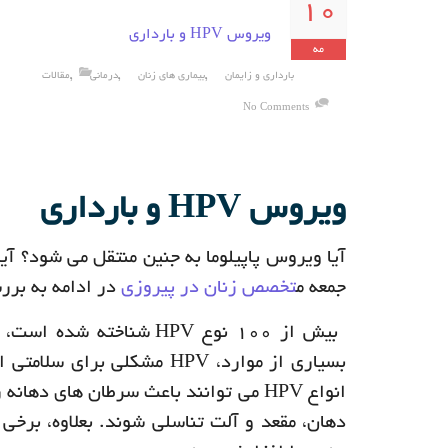
10
ویروس HPV و بارداری
مه
,
,
,
بارداری و زایمان
بیماری های زنان
درمانی
مقالات
No Comments
ویروس HPV و بارداری
جمعه م
تخصص زنان در پیروزی
در ادامه به بررسی ویروس HPV و بارداری م
بیش از 100 نوع HPV شنا
بسیاری از موارد، HPV مشکلی
انواع HPV می توانند باعث سرطان های 