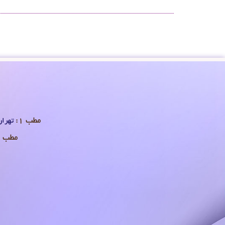
مطب 1:
تهران 
مطب 2: