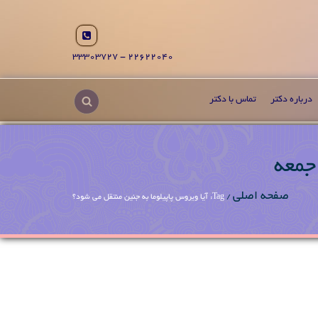
22622040 - 33303727
درباره دکتر
تماس با دکتر
 جمعه
صفحه اصلی
/
Tag: آیا ویروس پاپیلوما به جنین منتقل می شود؟