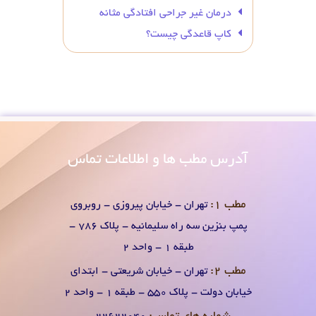
درمان غیر جراحی افتادگی مثانه
کاپ قاعدگی چیست؟
آدرس
مطب ها و اطلاعات تماس
مطب 1:
تهران - خیابان پیروزی - روبروی
پمپ بنزین سه راه سلیمانیه - پلاک 786 -
طبقه 1 - واحد 2
مطب 2:
تهران - خیابان شریعتی - ابتدای
خیابان دولت - پلاک 550 - طبقه 1 - واحد 2