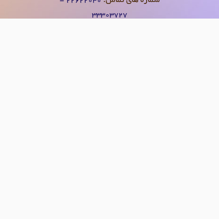
شماره های تماس:
۲۲۶۲۲۰۴0 -
۳۳۳۰۳۷۲۷
سئو و بهینه سازی سایت : آسکین گرافیک
09198000657 - 09128000657