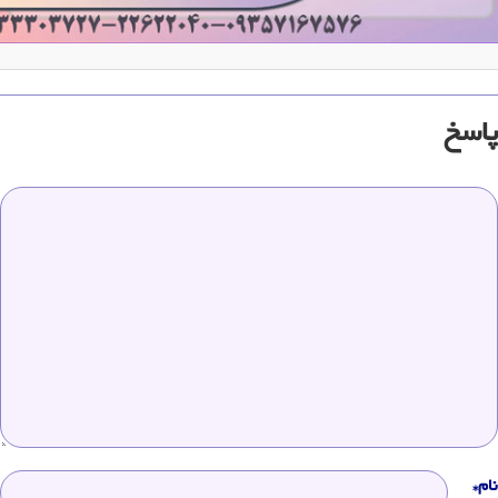
پاسخ
نام*