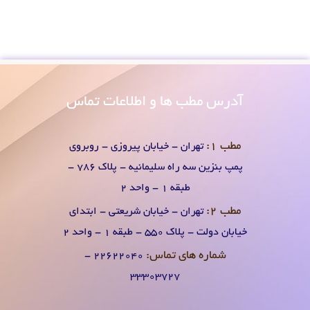
آدرس
مطب ها و اطلاعات تماس
مطب 1:
تهران - خیابان پیروزی - روبروی
پمپ بنزین سه راه سلیمانیه - پلاک 786 -
طبقه 1 - واحد 2
مطب 2:
تهران - خیابان شریعتی - ابتدای
خیابان دولت - پلاک 550 - طبقه 1 - واحد 2
شماره های تماس:
۲۲۶۲۲۰۴0 -
۳۳۳۰۳۷۲۷